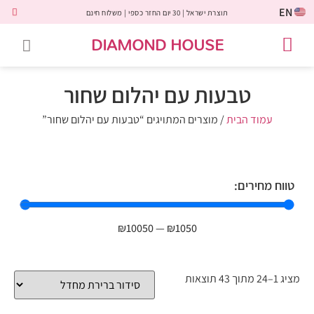
EN
תוצרת ישראל | 30 יום החזר כספי | משלוח חינם
DIAMOND HOUSE
טבעות אירוסין
יהלומים שחורים
שירות לקוחות
טבעות אבני חן
יהלומי מעבדה
טבעות יהלומים
תכשיטי יהלומים
לקוחות משתפים
טבעות עם יהלום שחור
עמוד הבית
/ מוצרים המתויגים “טבעות עם יהלום שחור”
טווח מחירים:
₪
10050
—
₪
1050
מציג 1–24 מתוך 43 תוצאות