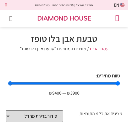
EN
תוצרת ישראל | 30 יום החזר כספי | משלוח חינם
DIAMOND HOUSE
טבעות אירוסין
יהלומים שחורים
שירות לקוחות
טבעות אבני חן
יהלומי מעבדה
טבעות יהלומים
תכשיטי יהלומים
לקוחות משתפים
טבעת אבן בלו טופז
עמוד הבית
/ מוצרים המתויגים “טבעת אבן בלו טופז”
טווח מחירים:
₪
9400
—
₪
3900
מציגים את כל ⁦4⁩ התוצאות