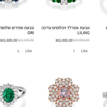
טבעת אמרלד ויהלומים עדינה
ORI
LILING
₪
2,600.00
₪
3,100.00
₪
2,000.00
₪
2,800.00
Like
Like
5
7