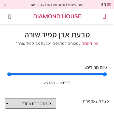
EN
תוצרת ישראל | 30 יום החזר כספי | משלוח חינם
DIAMOND HOUSE
טבעות אירוסין
יהלומים שחורים
שירות לקוחות
טבעות אבני חן
יהלומי מעבדה
טבעות יהלומים
תכשיטי יהלומים
לקוחות משתפים
טבעת אבן ספיר שורה
עמוד הבית
/ מוצרים המתויגים “טבעת אבן ספיר שורה”
טווח מחירים:
₪
2450
—
₪
1950
מציג תוצאה אחת