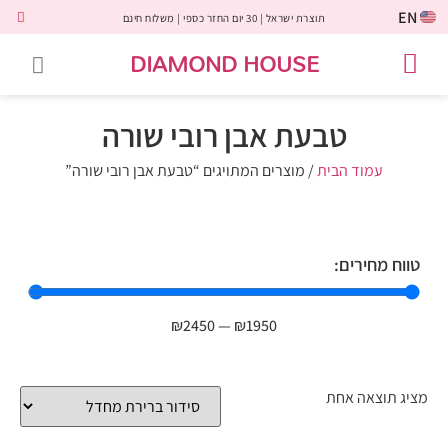
EN
תוצרת ישראל | 30 יום החזר כספי | משלוח חינם
DIAMOND HOUSE
טבעות אירוסין
יהלומים שחורים
שירות לקוחות
טבעות אבני חן
יהלומי מעבדה
טבעות יהלומים
תכשיטי יהלומים
לקוחות משתפים
טבעת אבן רובי שורה
עמוד הבית
/ מוצרים המתויגים “טבעת אבן רובי שורה”
טווח מחירים:
₪
2450
—
₪
1950
מציג תוצאה אחת