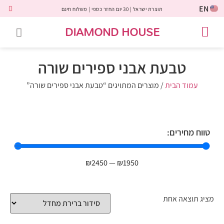
EN
תוצרת ישראל | 30 יום החזר כספי | משלוח חינם
DIAMOND HOUSE
טבעות אירוסין
יהלומים שחורים
שירות לקוחות
טבעות אבני חן
יהלומי מעבדה
טבעות יהלומים
תכשיטי יהלומים
לקוחות משתפים
טבעת אבני ספירים שורה
עמוד הבית
/ מוצרים המתויגים “טבעת אבני ספירים שורה”
טווח מחירים:
₪
2450
—
₪
1950
מציג תוצאה אחת