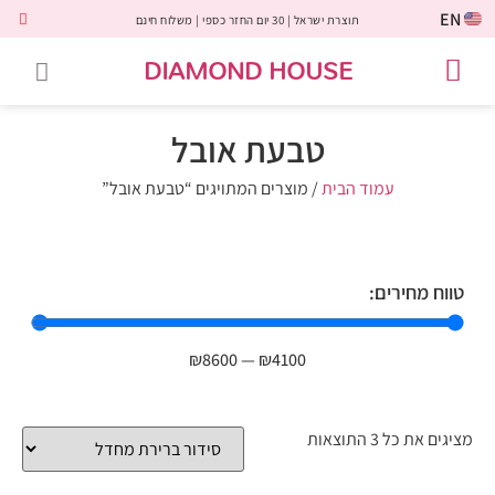
EN
תוצרת ישראל | 30 יום החזר כספי | משלוח חינם
DIAMOND HOUSE
טבעות אירוסין
יהלומים שחורים
שירות לקוחות
טבעות אבני חן
יהלומי מעבדה
טבעות יהלומים
תכשיטי יהלומים
לקוחות משתפים
טבעת אובל
עמוד הבית
/ מוצרים המתויגים “טבעת אובל”
טווח מחירים:
₪
8600
—
₪
4100
מציגים את כל ⁦3⁩ התוצאות