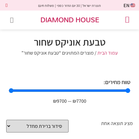
EN
תוצרת ישראל | 30 יום החזר כספי | משלוח חינם
DIAMOND HOUSE
טבעות אירוסין
יהלומים שחורים
שירות לקוחות
טבעות אבני חן
יהלומי מעבדה
טבעות יהלומים
תכשיטי יהלומים
לקוחות משתפים
טבעת אוניקס שחור
עמוד הבית
/ מוצרים המתויגים “טבעת אוניקס שחור”
טווח מחירים:
₪
9700
—
₪
7700
מציג תוצאה אחת