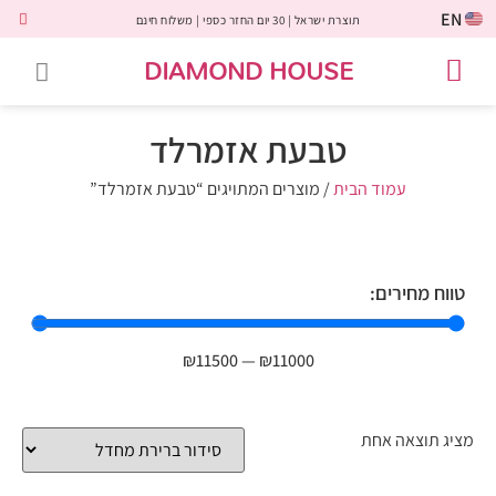
EN
תוצרת ישראל | 30 יום החזר כספי | משלוח חינם
DIAMOND HOUSE
טבעות אירוסין
יהלומים שחורים
שירות לקוחות
טבעות אבני חן
יהלומי מעבדה
טבעות יהלומים
תכשיטי יהלומים
לקוחות משתפים
טבעת אזמרלד
עמוד הבית
/ מוצרים המתויגים “טבעת אזמרלד”
טווח מחירים:
₪
11500
—
₪
11000
מציג תוצאה אחת