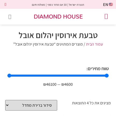
EN
תוצרת ישראל | 30 יום החזר כספי | משלוח חינם
DIAMOND HOUSE
טבעות אירוסין
יהלומים שחורים
שירות לקוחות
טבעות אבני חן
יהלומי מעבדה
טבעות יהלומים
תכשיטי יהלומים
לקוחות משתפים
טבעת אירוסין יהלום אובל
עמוד הבית
/ מוצרים המתויגים “טבעת אירוסין יהלום אובל”
טווח מחירים:
₪
46100
—
₪
4600
מציגים את כל ⁦4⁩ התוצאות