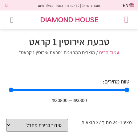
EN
תוצרת ישראל | 30 יום החזר כספי | משלוח חינם
DIAMOND HOUSE
טבעות אירוסין
יהלומים שחורים
שירות לקוחות
טבעות אבני חן
יהלומי מעבדה
טבעות יהלומים
תכשיטי יהלומים
לקוחות משתפים
טבעת אירוסין 1 קראט
עמוד הבית
/ מוצרים המתויגים “טבעת אירוסין 1 קראט”
טווח מחירים:
₪
30800
—
₪
3300
מציג 1–24 מתוך 37 תוצאות