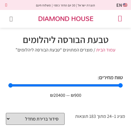
EN
תוצרת ישראל | 30 יום החזר כספי | משלוח חינם
DIAMOND HOUSE
טבעות אירוסין
יהלומים שחורים
שירות לקוחות
טבעות אבני חן
יהלומי מעבדה
טבעות יהלומים
תכשיטי יהלומים
לקוחות משתפים
טבעת הבורסה ליהלומים
עמוד הבית
/ מוצרים המתויגים “טבעת הבורסה ליהלומים”
טווח מחירים:
₪
20400
—
₪
900
מציג 1–24 מתוך 183 תוצאות