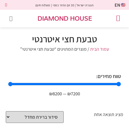
EN
תוצרת ישראל | 30 יום החזר כספי | משלוח חינם
DIAMOND HOUSE
טבעות אירוסין
יהלומים שחורים
שירות לקוחות
טבעות אבני חן
יהלומי מעבדה
טבעות יהלומים
תכשיטי יהלומים
לקוחות משתפים
טבעת חצי איטרנטי
עמוד הבית
/ מוצרים המתויגים “טבעת חצי איטרנטי”
טווח מחירים:
₪
8200
—
₪
7200
מציג תוצאה אחת