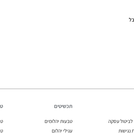
בל
תכשיטים
טב
לביטול עסקה
טבעות יהלומים
טב
נגישות
עגילי יהלום
טב