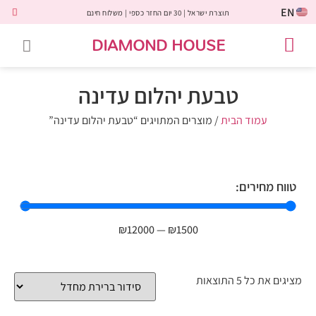
EN
תוצרת ישראל | 30 יום החזר כספי | משלוח חינם
DIAMOND HOUSE
טבעות אירוסין
יהלומים שחורים
שירות לקוחות
טבעות אבני חן
יהלומי מעבדה
טבעות יהלומים
תכשיטי יהלומים
לקוחות משתפים
טבעת יהלום עדינה
עמוד הבית
/ מוצרים המתויגים “טבעת יהלום עדינה”
טווח מחירים:
₪
12000
—
₪
1500
מציגים את כל ⁦5⁩ התוצאות