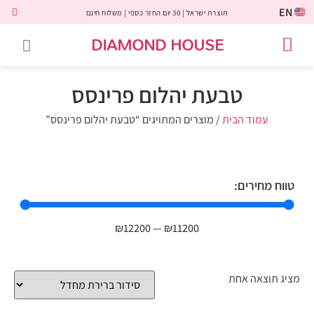
EN
תוצרת ישראל | 30 יום החזר כספי | משלוח חינם
DIAMOND HOUSE
טבעות אירוסין
יהלומים שחורים
שירות לקוחות
טבעות אבני חן
יהלומי מעבדה
טבעות יהלומים
תכשיטי יהלומים
לקוחות משתפים
טבעת יהלום פרינסס
עמוד הבית
/ מוצרים המתויגים “טבעת יהלום פרינסס”
טווח מחירים:
₪
12200
—
₪
11200
מציג תוצאה אחת