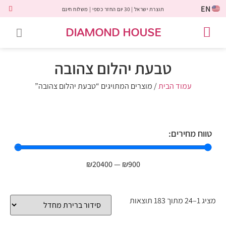
EN
תוצרת ישראל | 30 יום החזר כספי | משלוח חינם
DIAMOND HOUSE
טבעות אירוסין
יהלומים שחורים
שירות לקוחות
טבעות אבני חן
יהלומי מעבדה
טבעות יהלומים
תכשיטי יהלומים
לקוחות משתפים
טבעת יהלום צהובה
עמוד הבית
/ מוצרים המתויגים “טבעת יהלום צהובה”
טווח מחירים:
₪
20400
—
₪
900
מציג 1–24 מתוך 183 תוצאות