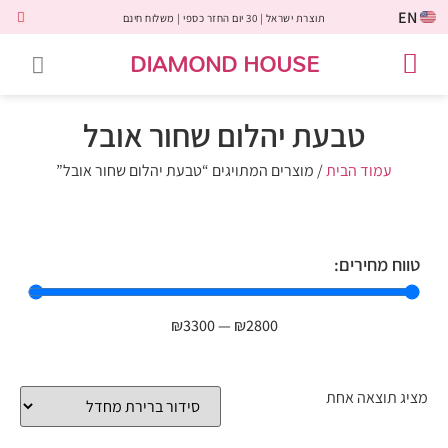
EN
תוצרת ישראל | 30 יום החזר כספי | משלוח חינם
DIAMOND HOUSE
טבעות אירוסין
יהלומים שחורים
שירות לקוחות
טבעות אבני חן
יהלומי מעבדה
טבעות יהלומים
תכשיטי יהלומים
לקוחות משתפים
טבעת יהלום שחור אובל
עמוד הבית
/ מוצרים המתויגים “טבעת יהלום שחור אובל”
טווח מחירים:
₪
3300
—
₪
2800
מציג תוצאה אחת