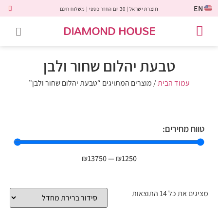
EN
תוצרת ישראל | 30 יום החזר כספי | משלוח חינם
DIAMOND HOUSE
טבעות אירוסין
יהלומים שחורים
שירות לקוחות
טבעות אבני חן
יהלומי מעבדה
טבעות יהלומים
תכשיטי יהלומים
לקוחות משתפים
טבעת יהלום שחור ולבן
עמוד הבית
/ מוצרים המתויגים “טבעת יהלום שחור ולבן”
טווח מחירים:
₪
13750
—
₪
1250
מציגים את כל ⁦14⁩ התוצאות