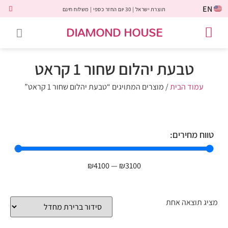
EN
תוצרת ישראל | 30 יום החזר כספי | משלוח חינם
DIAMOND HOUSE
טבעות אירוסין
יהלומים שחורים
שירות לקוחות
טבעות אבני חן
יהלומי מעבדה
טבעות יהלומים
תכשיטי יהלומים
לקוחות משתפים
טבעת יהלום שחור 1 קראט
עמוד הבית
/ מוצרים המתויגים “טבעת יהלום שחור 1 קראט”
טווח מחירים:
₪
4100
—
₪
3100
מציג תוצאה אחת