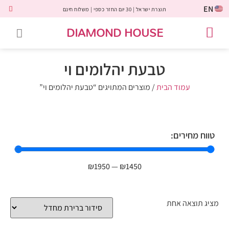
EN
תוצרת ישראל | 30 יום החזר כספי | משלוח חינם
DIAMOND HOUSE
טבעות אירוסין
יהלומים שחורים
שירות לקוחות
טבעות אבני חן
יהלומי מעבדה
טבעות יהלומים
תכשיטי יהלומים
לקוחות משתפים
טבעת יהלומים וי
עמוד הבית
/ מוצרים המתויגים “טבעת יהלומים וי”
טווח מחירים:
₪
1950
—
₪
1450
מציג תוצאה אחת