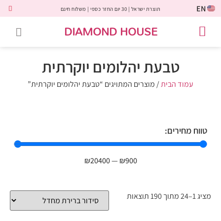
EN
תוצרת ישראל | 30 יום החזר כספי | משלוח חינם
DIAMOND HOUSE
טבעות אירוסין
יהלומים שחורים
שירות לקוחות
טבעות אבני חן
יהלומי מעבדה
טבעות יהלומים
תכשיטי יהלומים
לקוחות משתפים
טבעת יהלומים יוקרתית
עמוד הבית
/ מוצרים המתויגים “טבעת יהלומים יוקרתית”
טווח מחירים:
₪
20400
—
₪
900
מציג 1–24 מתוך 190 תוצאות