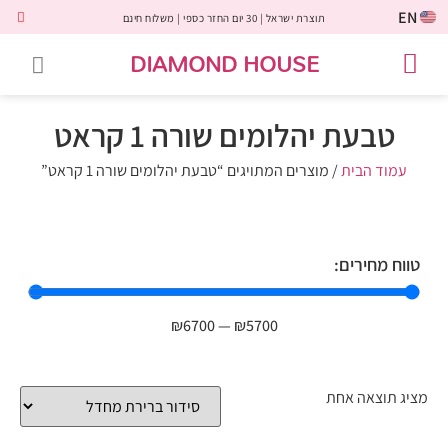
EN
תוצרת ישראל | 30 יום החזר כספי | משלוח חינם
DIAMOND HOUSE
טבעות אירוסין
יהלומים שחורים
שירות לקוחות
טבעות אבני חן
יהלומי מעבדה
טבעות יהלומים
תכשיטי יהלומים
לקוחות משתפים
טבעת יהלומים שורה 1 קראט
עמוד הבית
/ מוצרים המתויגים “טבעת יהלומים שורה 1 קראט”
טווח מחירים:
₪
6700
—
₪
5700
מציג תוצאה אחת