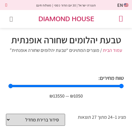
EN
תוצרת ישראל | 30 יום החזר כספי | משלוח חינם
DIAMOND HOUSE
טבעות אירוסין
יהלומים שחורים
שירות לקוחות
טבעות אבני חן
יהלומי מעבדה
טבעות יהלומים
תכשיטי יהלומים
לקוחות משתפים
טבעת יהלומים שחורה אופנתית
עמוד הבית
/ מוצרים המתויגים “טבעת יהלומים שחורה אופנתית”
טווח מחירים:
₪
13550
—
₪
1050
מציג 1–24 מתוך 27 תוצאות