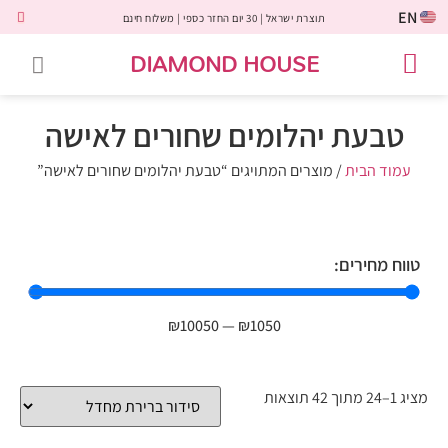
EN
תוצרת ישראל | 30 יום החזר כספי | משלוח חינם
DIAMOND HOUSE
טבעות אירוסין
יהלומים שחורים
שירות לקוחות
טבעות אבני חן
יהלומי מעבדה
טבעות יהלומים
תכשיטי יהלומים
לקוחות משתפים
טבעת יהלומים שחורים לאישה
עמוד הבית
/ מוצרים המתויגים “טבעת יהלומים שחורים לאישה”
טווח מחירים:
₪
10050
—
₪
1050
מציג 1–24 מתוך 42 תוצאות