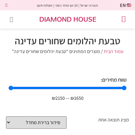
EN
תוצרת ישראל | 30 יום החזר כספי | משלוח חינם
DIAMOND HOUSE
טבעות אירוסין
יהלומים שחורים
שירות לקוחות
טבעות אבני חן
יהלומי מעבדה
טבעות יהלומים
תכשיטי יהלומים
לקוחות משתפים
טבעת יהלומים שחורים עדינה
עמוד הבית
/ מוצרים המתויגים “טבעת יהלומים שחורים עדינה”
טווח מחירים:
₪
2150
—
₪
1650
מציג תוצאה אחת