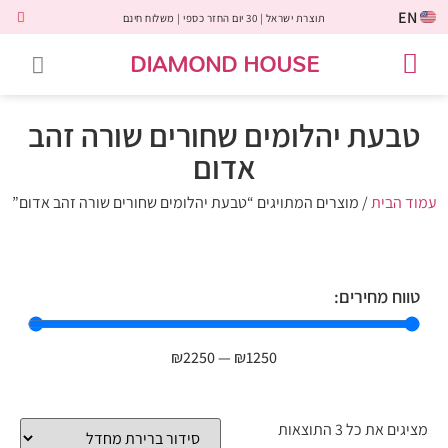
EN
תוצרת ישראל | 30 יום החזר כספי | משלוח חינם
DIAMOND HOUSE
טבעות אירוסין
יהלומים שחורים
שירות לקוחות
טבעות אבני חן
יהלומי מעבדה
טבעות יהלומים
תכשיטי יהלומים
לקוחות משתפים
טבעת יהלומים שחורים שורה זהב
אדום
עמוד הבית
/ מוצרים המתויגים “טבעת יהלומים שחורים שורה זהב אדום”
טווח מחירים:
₪
2250
—
₪
1250
מציגים את כל ⁦3⁩ התוצאות