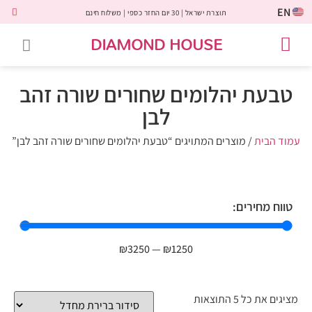
EN
תוצרת ישראל | 30 יום החזר כספי | משלוח חינם
DIAMOND HOUSE
טבעות אירוסין
יהלומים שחורים
שירות לקוחות
טבעות אבני חן
יהלומי מעבדה
טבעות יהלומים
תכשיטי יהלומים
לקוחות משתפים
טבעת יהלומים שחורים שורה זהב
לבן
עמוד הבית
/ מוצרים המתויגים “טבעת יהלומים שחורים שורה זהב לבן”
טווח מחירים:
₪
3250
—
₪
1250
מציגים את כל ⁦5⁩ התוצאות