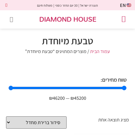
EN
תוצרת ישראל | 30 יום החזר כספי | משלוח חינם
DIAMOND HOUSE
טבעות אירוסין
יהלומים שחורים
שירות לקוחות
טבעות אבני חן
יהלומי מעבדה
טבעות יהלומים
תכשיטי יהלומים
לקוחות משתפים
טבעת מיוחדת
עמוד הבית
/ מוצרים המתויגים “טבעת מיוחדת”
טווח מחירים:
₪
46200
—
₪
45200
מציג תוצאה אחת