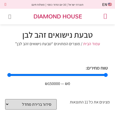
EN
תוצרת ישראל | 30 יום החזר כספי | משלוח חינם
DIAMOND HOUSE
טבעות אירוסין
יהלומים שחורים
שירות לקוחות
טבעות אבני חן
יהלומי מעבדה
טבעות יהלומים
תכשיטי יהלומים
לקוחות משתפים
טבעת נישואים זהב לבן
עמוד הבית
/ מוצרים המתויגים “טבעת נישואים זהב לבן”
טווח מחירים:
₪
150000
—
₪
0
מציגים את כל ⁦11⁩ התוצאות