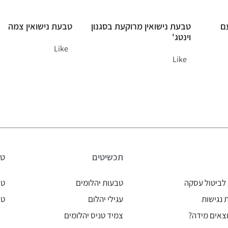
עם
טבעת נישואין מרוקעת בסגנון
טבעת נישואין צמה
וינטג'
Like
Like
תכשיטים
טב
לביטול עסקה
טבעות יהלומים
טב
נגישות
עגילי יהלום
טב
צאים מידה?
צמיד טניס יהלומים