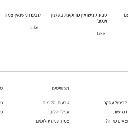
עם
טבעת נישואין מרוקעת בסגנון
טבעת נישואין צמה
וינטג'
Like
Like
תכשיטים
טב
לביטול עסקה
טבעות יהלומים
טב
נגישות
עגילי יהלום
טב
צאים מידה?
צמיד טניס יהלומים