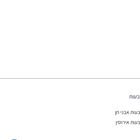
עות
עות אבני חן
עות אירוסין