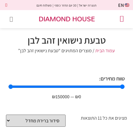
EN
תוצרת ישראל | 30 יום החזר כספי | משלוח חינם
DIAMOND HOUSE
טבעות אירוסין
יהלומים שחורים
שירות לקוחות
טבעות אבני חן
יהלומי מעבדה
טבעות יהלומים
תכשיטי יהלומים
לקוחות משתפים
טבעת נישואין זהב לבן
עמוד הבית
/ מוצרים המתויגים “טבעת נישואין זהב לבן”
טווח מחירים:
₪
150000
—
₪
0
מציגים את כל ⁦11⁩ התוצאות