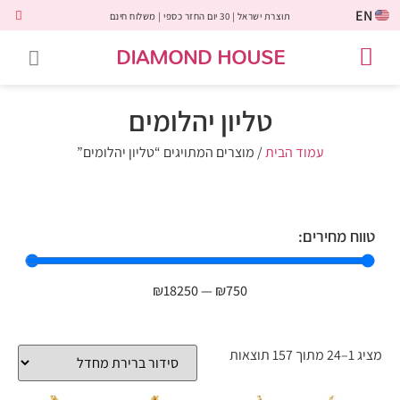
EN
תוצרת ישראל | 30 יום החזר כספי | משלוח חינם
DIAMOND HOUSE
טבעות אירוסין
יהלומים שחורים
שירות לקוחות
טבעות אבני חן
יהלומי מעבדה
טבעות יהלומים
תכשיטי יהלומים
לקוחות משתפים
טליון יהלומים
עמוד הבית
/ מוצרים המתויגים “טליון יהלומים”
טווח מחירים:
₪
18250
—
₪
750
מציג 1–24 מתוך 157 תוצאות