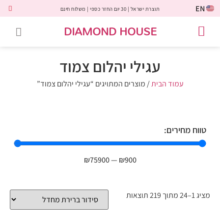
EN
תוצרת ישראל | 30 יום החזר כספי | משלוח חינם
DIAMOND HOUSE
טבעות אירוסין
יהלומים שחורים
שירות לקוחות
טבעות אבני חן
יהלומי מעבדה
טבעות יהלומים
תכשיטי יהלומים
לקוחות משתפים
עגילי יהלום צמוד
עמוד הבית
/ מוצרים המתויגים “עגילי יהלום צמוד”
טווח מחירים:
₪
75900
—
₪
900
מציג 1–24 מתוך 219 תוצאות