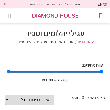
EN
תוצרת ישראל | 30 יום החזר כספי | משלוח חינם
DIAMOND HOUSE
טבעות אירוסין
יהלומים שחורים
שירות לקוחות
טבעות אבני חן
יהלומי מעבדה
טבעות יהלומים
תכשיטי יהלומים
לקוחות משתפים
עגילי יהלומים וספיר
עמוד הבית
/ מוצרים המתויגים “עגילי יהלומים וספיר”
טווח מחירים:
₪
9700
—
₪
2700
מציגים את כל ⁦3⁩ התוצאות