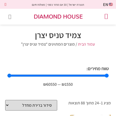
EN
תוצרת ישראל | 30 יום החזר כספי | משלוח חינם
DIAMOND HOUSE
טבעות אירוסין
יהלומים שחורים
שירות לקוחות
טבעות אבני חן
יהלומי מעבדה
טבעות יהלומים
תכשיטי יהלומים
לקוחות משתפים
צמיד טניס יצרן
עמוד הבית
/ מוצרים המתויגים “צמיד טניס יצרן”
טווח מחירים:
₪
60550
—
₪
1550
מציג 1–24 מתוך 88 תוצאות