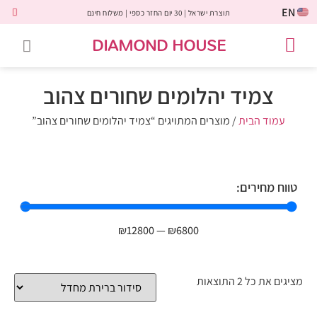
EN
תוצרת ישראל | 30 יום החזר כספי | משלוח חינם
DIAMOND HOUSE
טבעות אירוסין
יהלומים שחורים
שירות לקוחות
טבעות אבני חן
יהלומי מעבדה
טבעות יהלומים
תכשיטי יהלומים
לקוחות משתפים
צמיד יהלומים שחורים צהוב
עמוד הבית
/ מוצרים המתויגים “צמיד יהלומים שחורים צהוב”
טווח מחירים:
₪
12800
—
₪
6800
מציגים את כל ⁦2⁩ התוצאות