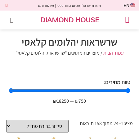
EN
תוצרת ישראל | 30 יום החזר כספי | משלוח חינם
DIAMOND HOUSE
טבעות אירוסין
יהלומים שחורים
שירות לקוחות
טבעות אבני חן
יהלומי מעבדה
טבעות יהלומים
תכשיטי יהלומים
לקוחות משתפים
שרשראות יהלומים קלאסי
עמוד הבית
/ מוצרים המתויגים “שרשראות יהלומים קלאסי”
טווח מחירים:
₪
18250
—
₪
750
מציג 1–24 מתוך 158 תוצאות