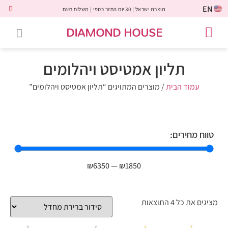
EN
תוצרת ישראל | 30 יום החזר כספי | משלוח חינם
DIAMOND HOUSE
טבעות אירוסין
יהלומים שחורים
שירות לקוחות
טבעות אבני חן
יהלומי מעבדה
טבעות יהלומים
תכשיטי יהלומים
לקוחות משתפים
תליון אמטיסט ויהלומים
עמוד הבית
/ מוצרים המתויגים “תליון אמטיסט ויהלומים”
טווח מחירים:
₪
6350
—
₪
1850
מציגים את כל ⁦4⁩ התוצאות