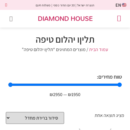
EN
תוצרת ישראל | 30 יום החזר כספי | משלוח חינם
DIAMOND HOUSE
טבעות אירוסין
יהלומים שחורים
שירות לקוחות
טבעות אבני חן
יהלומי מעבדה
טבעות יהלומים
תכשיטי יהלומים
לקוחות משתפים
תליןו יהלום טיפה
עמוד הבית
/ מוצרים המתויגים “תליןו יהלום טיפה”
טווח מחירים:
₪
2950
—
₪
1950
מציג תוצאה אחת