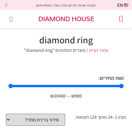
EN
תוצרת ישראל | 30 יום החזר כספי | משלוח חינם
DIAMOND HOUSE
טבעות אירוסין
יהלומים שחורים
שירות לקוחות
טבעות אבני חן
יהלומי מעבדה
טבעות יהלומים
תכשיטי יהלומים
לקוחות משתפים
diamond ring
עמוד הבית
/ מוצרים המתויגים “diamond ring”
טווח מחירים:
₪
20400
—
₪
900
מציג 1–24 מתוך 128 תוצאות