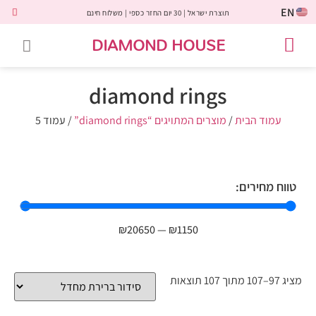
EN
תוצרת ישראל | 30 יום החזר כספי | משלוח חינם
DIAMOND HOUSE
טבעות אירוסין
יהלומים שחורים
שירות לקוחות
טבעות אבני חן
יהלומי מעבדה
טבעות יהלומים
תכשיטי יהלומים
לקוחות משתפים
diamond rings
עמוד הבית
/
מוצרים המתויגים “diamond rings”
/ עמוד 5
טווח מחירים:
₪
20650
—
₪
1150
מציג 97–107 מתוך 107 תוצאות