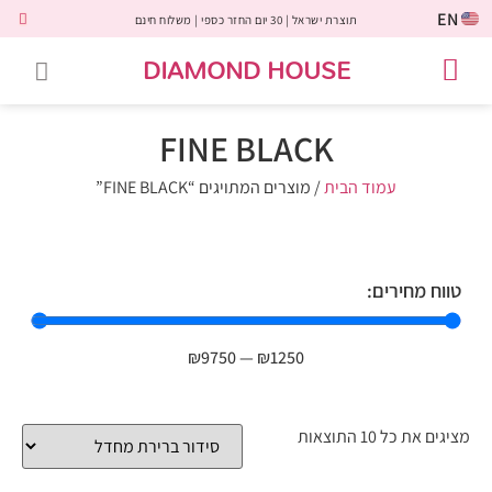
EN
תוצרת ישראל | 30 יום החזר כספי | משלוח חינם
DIAMOND HOUSE
טבעות אירוסין
יהלומים שחורים
שירות לקוחות
טבעות אבני חן
יהלומי מעבדה
טבעות יהלומים
תכשיטי יהלומים
לקוחות משתפים
FINE BLACK
עמוד הבית
/ מוצרים המתויגים “FINE BLACK”
טווח מחירים:
₪
9750
—
₪
1250
מציגים את כל ⁦10⁩ התוצאות