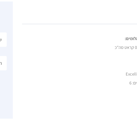
לומים:
סה"כ
: 6