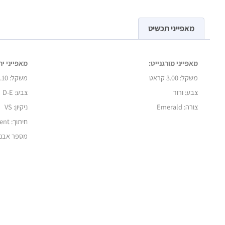
מאפייני תכשיט
מאפייני מורגנייט:
מאפייני יה
משקל:
3.00 קראט
משקל:
0.10 קראט 
צבע: ורוד
צבע: D-E
צורה: Emerald
ניקיון: VS
חיתוך: Excellent
מספר אבנים