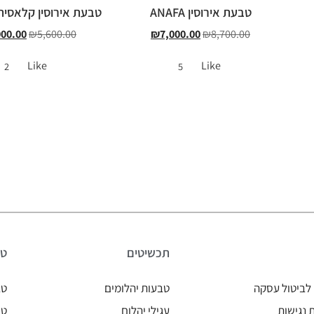
טבעת אירוסין ANAFA
טבעת אירוסין קלאסית ALINA
000.00
₪
5,600.00
₪
7,000.00
₪
8,700.00
Like
Like
2
5
תכשיטים
טב
לביטול עסקה
טבעות יהלומים
טב
נגישות
עגילי יהלום
טב