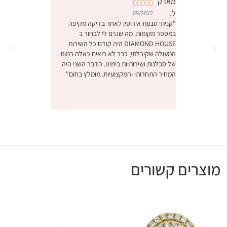










09/2022
09/2022
"קניתי טבעת אירוסין לאחר בדיקה מקיפה
במספר מקומות. מה שגרם לי לבחור ב
והחוויה הייתה מהממת.
DIAMOND HOUSE היה קודם כל השירות
הייתה תחושה שמישהו 
המעולה שקיבלתי, כבר לא רואים כאלה רמות
ביותר יקר, דיברו איתנו
של סבלנות ושירותיות בימינו. הדבר השני היה
באמת קנינו את הטבעת
המחיר התחרותי והמקצועיות. מומלץ בחום"
אנחנו מאוד מרוצים, ו
לעסק המשפחתי המקסי
ונתראה בפעם הבאה ש
מומלץ בחום"
מוצרים קשורים