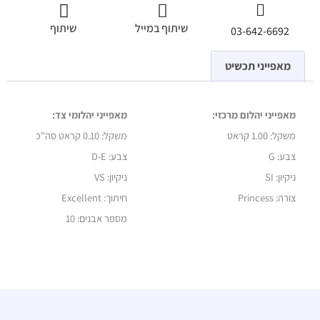
שיתוף במייל
שיתוף
03-642-6692
מאפייני תכשיט
מאפייני יהלום מרכזי:
מאפייני יהלומי צד:
משקל:
1.00 קראט
משקל:
0.10 קראט סה"כ
צבע: G
צבע: D-E
ניקיון: SI
ניקיון: VS
צורה: Princess
חיתוך: Excellent
מספר אבנים: 10