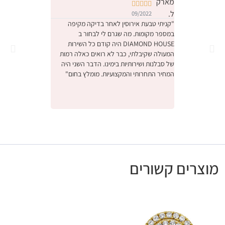










09/2022
09/2022
"קניתי טבעת אירוסין לאחר בדיקה מקיפה
במספר מקומות. מה שגרם לי לבחור ב
והחוויה הייתה מהממת.
DIAMOND HOUSE היה קודם כל השירות
הייתה תחושה שמישהו 
המעולה שקיבלתי, כבר לא רואים כאלה רמות
ביותר יקר, דיברו איתנו
של סבלנות ושירותיות בימינו. הדבר השני היה
באמת קנינו את הטבעת
המחיר התחרותי והמקצועיות. מומלץ בחום"
אנחנו מאוד מרוצים, ו
לעסק המשפחתי המקסי
ונתראה בפעם הבאה ש
מומלץ בחום"
מוצרים קשורים