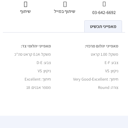
שיתוף במייל
שיתוף
03-642-6692
מאפייני תכשיט
מאפייני יהלום מרכזי:
מאפייני יהלומי צד:
משקל:
1.00 קראט
משקל:
0.14 קראט סה"כ
צבע: E-F
צבע: D-E
ניקיון: VS
ניקיון: VS
חיתוך: Very Good-Excellent
חיתוך: Excellent
צורה: Round
מספר אבנים: 18