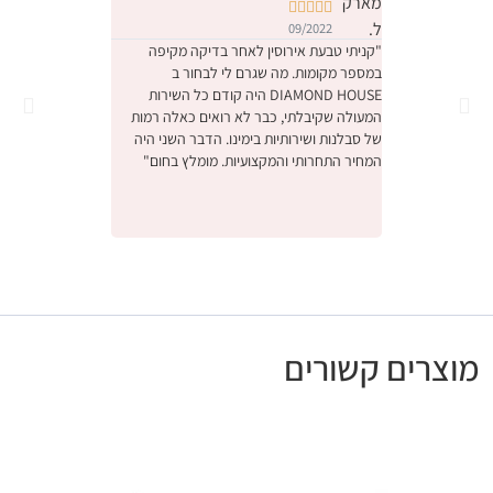










09/2022
09/2022
"קניתי טבעת אירוסין לאחר בדיקה מקיפה
במספר מקומות. מה שגרם לי לבחור ב
והחוויה הייתה מהממת.
DIAMOND HOUSE היה קודם כל השירות
הייתה תחושה שמישהו 
המעולה שקיבלתי, כבר לא רואים כאלה רמות
ביותר יקר, דיברו איתנו
של סבלנות ושירותיות בימינו. הדבר השני היה
באמת קנינו את הטבעת
המחיר התחרותי והמקצועיות. מומלץ בחום"
אנחנו מאוד מרוצים, ו
לעסק המשפחתי המקסי
ונתראה בפעם הבאה ש
מומלץ בחום"
מוצרים קשורים