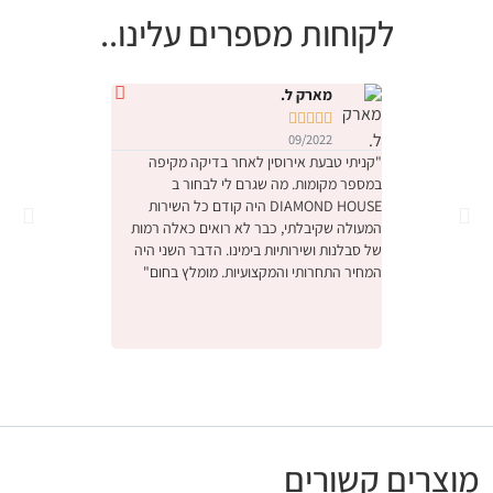
לקוחות מספרים עלינו..
מארק ל.
נטלי י










09/2022
09/2022
"קניתי טבעת אירוסין לאחר בדיקה מקיפה
במספר מקומות. מה שגרם לי לבחור ב
והחוויה הייתה מהממת.
DIAMOND HOUSE היה קודם כל השירות
הייתה תחושה שמישהו 
המעולה שקיבלתי, כבר לא רואים כאלה רמות
ביותר יקר, דיברו איתנו
של סבלנות ושירותיות בימינו. הדבר השני היה
באמת קנינו את הטבעת
המחיר התחרותי והמקצועיות. מומלץ בחום"
אנחנו מאוד מרוצים, ו
לעסק המשפחתי המקסי
ונתראה בפעם הבאה ש
מומלץ בחום"
מוצרים קשורים