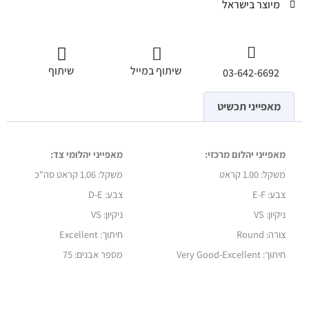
מיוצר בישראל
שיתוף במייל
שיתוף
03-642-6692
מאפייני תכשיט
מאפייני יהלום מרכזי:
מאפייני יהלומי צד:
משקל:
1.00 קראט
משקל:
1.06 קראט סה"כ
צבע: E-F
צבע: D-E
ניקיון: VS
ניקיון: VS
צורה: Round
חיתוך: Excellent
חיתוך: Very Good-Excellent
מספר אבנים: 75